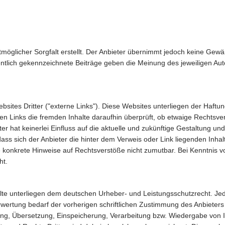
möglicher Sorgfalt erstellt. Der Anbieter übernimmt jedoch keine Gewähr 
amentlich gekennzeichnete Beiträge geben die Meinung des jeweiligen A
ites Dritter ("externe Links"). Diese Websites unterliegen der Haftung
nen Links die fremden Inhalte daraufhin überprüft, ob etwaige Rechts
er hat keinerlei Einfluss auf die aktuelle und zukünftige Gestaltung un
ass sich der Anbieter die hinter dem Verweis oder Link liegenden Inhal
ne konkrete Hinweise auf Rechtsverstöße nicht zumutbar. Bei Kenntnis
ht.
nhalte unterliegen dem deutschen Urheber- und Leistungsschutzrecht. 
wertung bedarf der vorherigen schriftlichen Zustimmung des Anbieters 
itung, Übersetzung, Einspeicherung, Verarbeitung bzw. Wiedergabe von